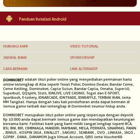
© Copyright 2026 dominbetjp.com - All right reserved | 18+
Panduan Instalasi Android
HUBUNGI KAMI
VIDEO TUTORIAL
JADWAL BANK
SPONSORSHIP
CARA BERMAIN
LINK ALTERNATIF
adalah situs poker online yang menyediakan permainan kartu
DOMINOBET
online terlengkap di Asia seperti Texas Poker, Domino Dealer, Bandar Ceme,
Ceme Keliling, Dominobet, Capsa Susun, Bandar Capsa, Omaha, Super10,
Superbull, QQspirit, Slots, IDNLIVE, LIVE CASINO, Togel dan E-SPORT,
sportbook, E-lottery, IDNARCADE, IDNTRADE, IDNRAFFLE, TEMBAK IKAN, serta
MM Tangkas. Hanya dengan satu kali pendaftaran anda dapat bermain di
semua game terbaik dan terlengkap di Dominobet seumur hidup anda.
DOMINOBET merupakan situs poker online yang terpercaya dengan deposit
Rp 10.000 anda dapat bermain semua game dan mendapatkan keuntungan
bersama kami. Fasilitas bank yang kami miliki sangat lengkap seperti BCA,
BSI, BNI, BRI, CIMBNIAGA, MANDIRI, MAYBANK, MEGA, PERMATA, SINARMAS, PANIN
, JENIUS , KOSPIN JASA , EWALLET , SAKUKU , SEABANK , OVO , LINKAJA , JAGO ,
GOPAY , DANA , DANAMON juga Virtual Account, QRIS serta Voucher88